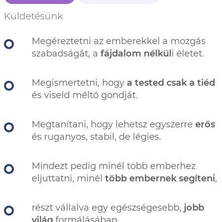
Küldetésünk
Megéreztetni az emberekkel a mozgás
szabadságát, a
fájdalom nélkül
i életet.
Megismertetni, hogy
a tested csak a tiéd
és viseld méltó gondját.
Megtanítani, hogy lehetsz egyszerre
erős
és ruganyos, stabil, de légies.
Mindezt pedig minél több emberhez
eljuttatni, minél
több embernek segíteni
,
részt vállalva egy egészségesebb,
jobb
világ
formálásában.