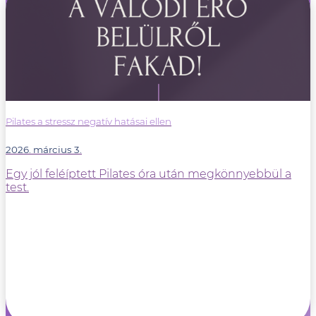
Pilates a stressz negatív hatásai ellen
2026. március 3.
Egy jól feléíptett Pilates óra után megkönnyebbül a
test.