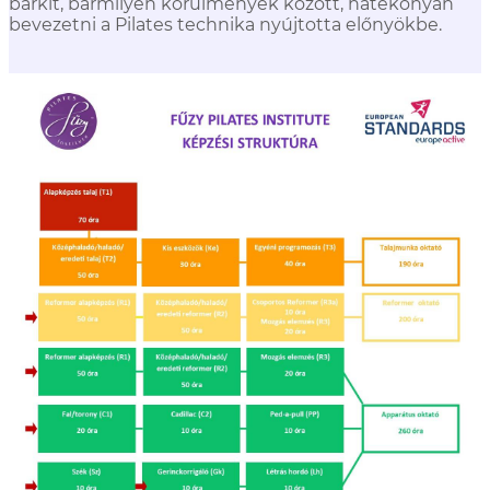
bárkit, bármilyen körülmények között, hatékonyan
bevezetni a Pilates technika nyújtotta előnyökbe.