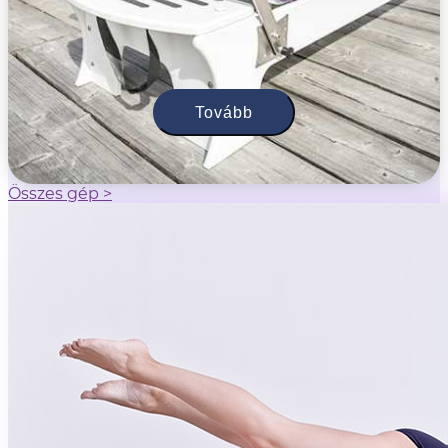
Tovább
Összes gép >