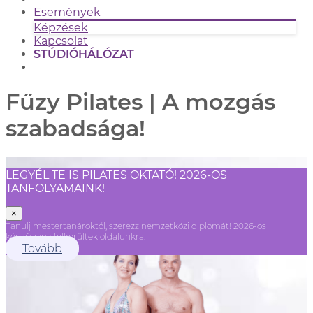
Események
Képzések
Kapcsolat
STÚDIÓHÁLÓZAT
Fűzy Pilates | A mozgás
szabadsága!
LEGYÉL TE IS PILATES OKTATÓ! 2026-OS
TANFOLYAMAINK!
×
Tanulj mestertanároktól, szerezz nemzetközi diplomát! 2026-os
képzéseink felkerültek oldalunkra.
Tovább