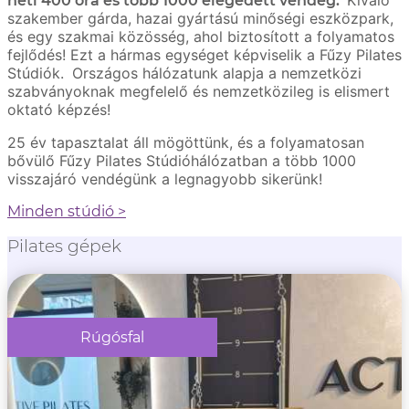
heti 400 óra és több 1000 elégedett vendég.
szakember gárda, hazai gyártású minőségi eszközpark,
és egy szakmai közösség, ahol biztosított a folyamatos
fejlődés! Ezt a hármas egységet képviselik a Fűzy Pilates
Stúdiók.
Országos hálózatunk alapja a nemzetközi
szabványoknak megfelelő és nemzetközileg is elismert
oktató képzés!
25 év tapasztalat áll mögöttünk, és a folyamatosan
bővülő Fűzy Pilates Stúdióhálózatban a több 1000
visszajáró vendégünk a legnagyobb sikerünk!
Minden stúdió >
Pilates gépek
Rúgósfal