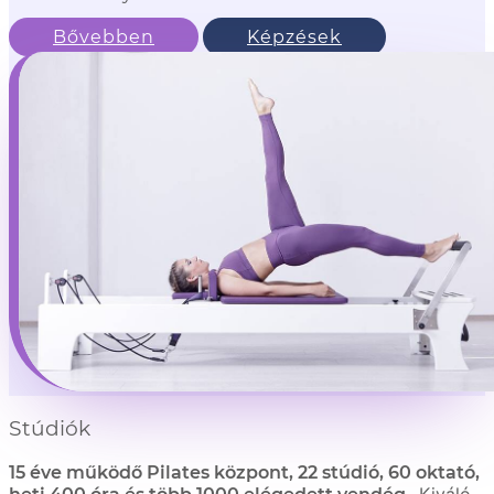
Bővebben
Képzések
Stúdiók
15 éve működő Pilates központ, 22 stúdió, 60 oktató,
Kiváló