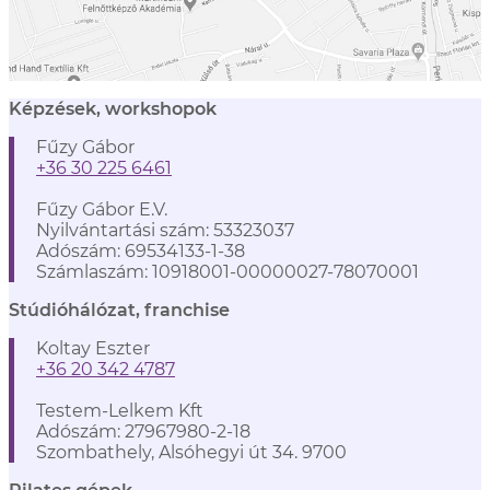
Képzések, workshopok
Fűzy Gábor
+36 30 225 6461
Fűzy Gábor E.V.
Nyilvántartási szám: 53323037
Adószám: 69534133-1-38
Számlaszám: 10918001-00000027-78070001
Stúdióhálózat, franchise
Koltay Eszter
+36 20 342 4787
Testem-Lelkem Kft
Adószám: 27967980-2-18
Szombathely, Alsóhegyi út 34. 9700