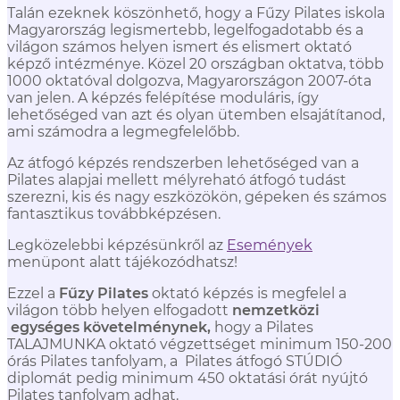
Talán ezeknek köszönhető, hogy a Fűzy Pilates iskola
Magyarország legismertebb, legelfogadotabb és a
világon számos helyen ismert és elismert oktató
képző intézménye. Közel 20 országban oktatva, több
1000 oktatóval dolgozva, Magyarországon 2007-óta
van jelen.
A képzés felépítése moduláris, így
lehetőséged van azt és olyan ütemben elsajátítanod,
ami számodra a legmegfelelőbb.
Az átfogó képzés rendszerben lehetőséged van a
Pilates alapjai mellett mélyreható átfogó tudást
szerezni, kis és nagy eszközökön, gépeken és számos
fantasztikus továbbképzésen.
Legközelebbi képzésünkről az
Események
menüpont alatt tájékozódhatsz!
Ezzel a
Fűzy Pilates
oktató képzés is megfelel a
világon több helyen elfogadott
nemzetközi
egységes követelménynek,
hogy a Pilates
TALAJMUNKA oktató végzettséget minimum 150-200
órás Pilates tanfolyam, a Pilates átfogó STÚDIÓ
diplomát pedig minimum 450 oktatási órát nyújtó
Pilates tanfolyam adhat.