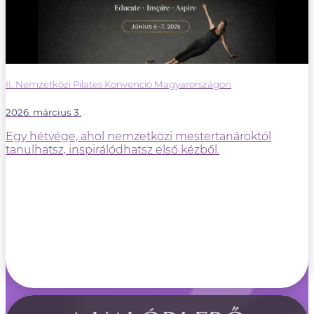
II. Nemzetközi Pilates Konvenció Magyarországon
2026. március 3.
Egy hétvége, ahol nemzetközi mestertanároktól
tanulhatsz, inspirálódhatsz első kézből.