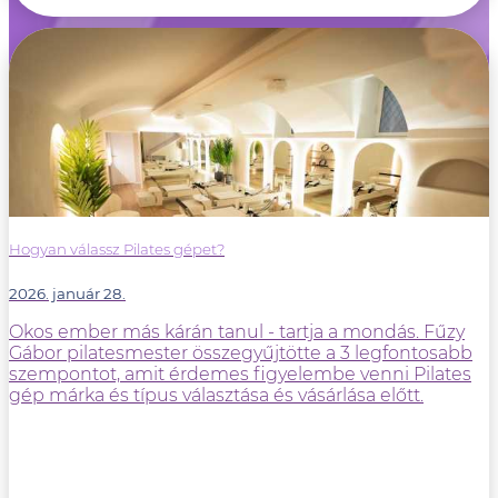
Hogyan válassz Pilates gépet?
2026. január 28.
Okos ember más kárán tanul - tartja a mondás. Fűzy
Gábor pilatesmester összegyűjtötte a 3 legfontosabb
szempontot, amit érdemes figyelembe venni Pilates
gép márka és típus választása és vásárlása előtt.