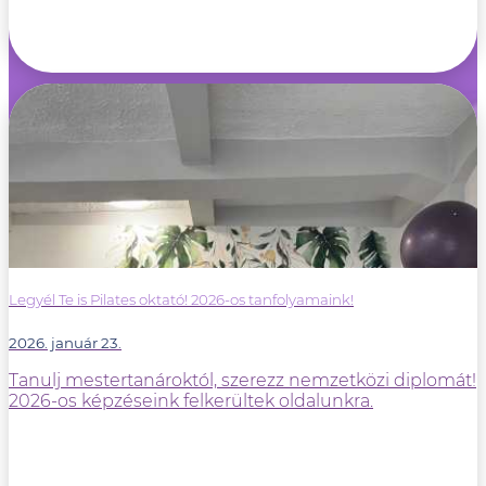
Legyél Te is Pilates oktató! 2026-os tanfolyamaink!
2026. január 23.
Tanulj mestertanároktól, szerezz nemzetközi diplomát!
2026-os képzéseink felkerültek oldalunkra.