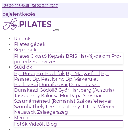
+36 30 225 6461
+36 20 342 4787
bejelentkezés
Rólunk
Pilates gépek
Képzések
Pilates Oktató Képzés
BRIS
Hát-fáj-dalom
Pro-
pro edzéstervezés
Stúdiók
Bp. Buda
Bp. Budafok
Bp. Mátyásföld
Bp.
Pasarét
Bp. Pestlőrinc
Bp. Várkerület
Budakeszi
Dunaföldvár
Dunaharaszti
Dunakeszi
Gödöllő
Győr
Hartberg (Ausztria)
Jászberény
Kalocsa
Mór
Pápa
Solymár
Szatmárnémeti (Románia)
Székesfehérvár
Szombathely I.
Szombathely II.
Telki
Wiener
Neustadt
Zalaegerszeg
Média
Fotók
Videók
Blog