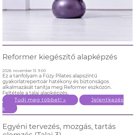
Reformer kiegészítő alapképzés
2026. november 13. 9:00
Ez a tanfolyam a Fűzy Pilates alapszintű
gyakorlatrepertoár hatékony és biztonságos
alkalmazását tanítja meg Reformer eszközön.
Feltétele a talaj alapképzés.
Tudj meg többet! »
Jelentkezés
»
Egyéni tervezés, mozgás, tartás
elemzés (Talaj 3)