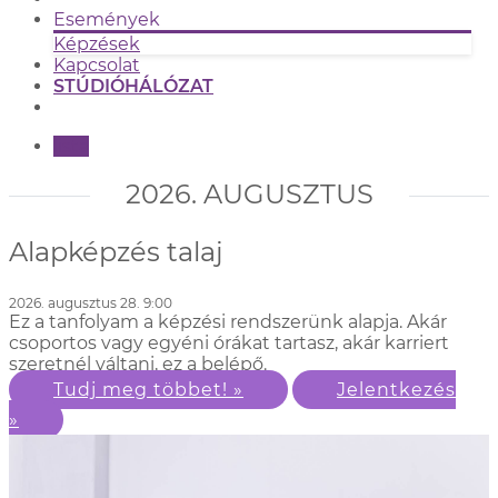
Események
Képzések
Kapcsolat
STÚDIÓHÁLÓZAT
lista
2026. AUGUSZTUS
Alapképzés talaj
2026. augusztus 28. 9:00
Ez a tanfolyam a képzési rendszerünk alapja. Akár
csoportos vagy egyéni órákat tartasz, akár karriert
szeretnél váltani, ez a belépő.
Tudj meg többet! »
Jelentkezés
»