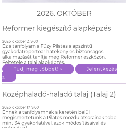
2026. OKTÓBER
Reformer kiegészítő alapképzés
2026. október 2. 9:00
Ez a tanfolyam a Fűzy Pilates alapszintű
gyakorlatrepertoár hatékony és biztonságos
alkalmazását tanítja meg Reformer eszközön.
Feltétele a talaj alapképzés.
Tudj meg többet! »
Jelentkezés
»
Középhaladó-haladó talaj (Talaj 2)
2026. október 17. 9:00
Ennek a tanfolyamnak a keretén belül
megismertetünk a Pilates mozdulatsorainak több
mint 34 gyakorlatával, azok módosításaival és