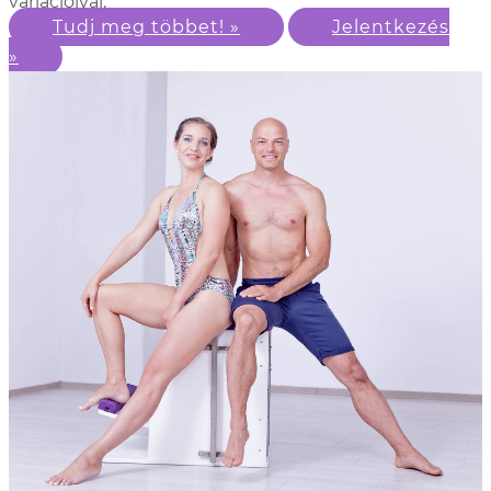
variációival.
Tudj meg többet! »
Jelentkezés
»