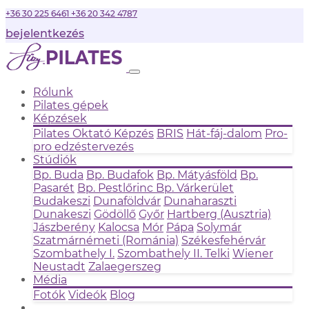
+36 30 225 6461
+36 20 342 4787
bejelentkezés
Rólunk
Pilates gépek
Képzések
Pilates Oktató Képzés
BRIS
Hát-fáj-dalom
Pro-
pro edzéstervezés
Stúdiók
Bp. Buda
Bp. Budafok
Bp. Mátyásföld
Bp.
Pasarét
Bp. Pestlőrinc
Bp. Várkerület
Budakeszi
Dunaföldvár
Dunaharaszti
Dunakeszi
Gödöllő
Győr
Hartberg (Ausztria)
Jászberény
Kalocsa
Mór
Pápa
Solymár
Szatmárnémeti (Románia)
Székesfehérvár
Szombathely I.
Szombathely II.
Telki
Wiener
Neustadt
Zalaegerszeg
Média
Fotók
Videók
Blog