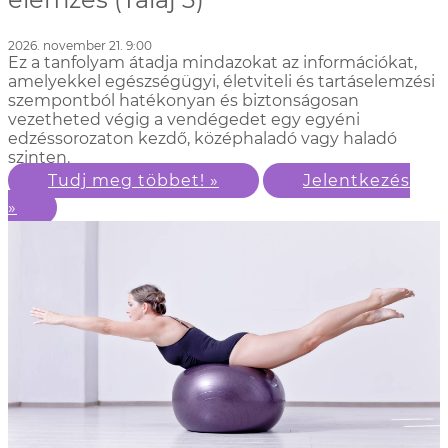
2026. november 21. 9:00
Ez a tanfolyam átadja mindazokat az információkat,
amelyekkel egészségügyi, életviteli és tartáselemzési
szempontból hatékonyan és biztonságosan
vezetheted végig a vendégedet egy egyéni
edzéssorozaton kezdő, középhaladó vagy haladó
szinten.
Tudj meg többet! »
Jelentkezés
»