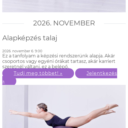
2026. NOVEMBER
Alapképzés talaj
2026. november 6. 9:00
Ez a tanfolyam a képzési rendszerünk alapja. Akár
csoportos vagy egyéni órákat tartasz, akár karriert
szeretnél váltani, ez a belépő.
Tudj meg többet! »
Jelentkezés
»