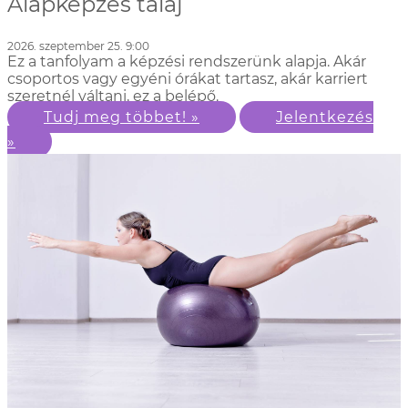
Alapképzés talaj
2026. szeptember 25. 9:00
Ez a tanfolyam a képzési rendszerünk alapja. Akár
csoportos vagy egyéni órákat tartasz, akár karriert
szeretnél váltani, ez a belépő.
Tudj meg többet! »
Jelentkezés
»