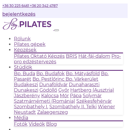
+36 30 225 6461
+36 20 342 4787
bejelentkezés
Rólunk
Pilates gépek
Képzések
Pilates Oktató Képzés
BRIS
Hát-fáj-dalom
Pro-
pro edzéstervezés
Stúdiók
Bp. Buda
Bp. Budafok
Bp. Mátyásföld
Bp.
Pasarét
Bp. Pestlőrinc
Bp. Várkerület
Budakeszi
Dunaföldvár
Dunaharaszti
Dunakeszi
Gödöllő
Győr
Hartberg (Ausztria)
Jászberény
Kalocsa
Mór
Pápa
Solymár
Szatmárnémeti (Románia)
Székesfehérvár
Szombathely I.
Szombathely II.
Telki
Wiener
Neustadt
Zalaegerszeg
Média
Fotók
Videók
Blog