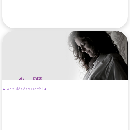
★ A Szülés és a Hasfal ★