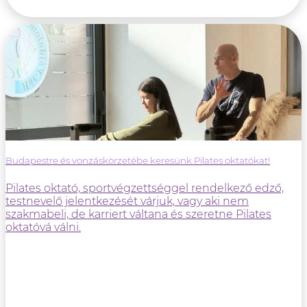
Budapestre és vonzáskörzetébe keresünk Pilates oktatókat!
Pilates oktató, sportvégzettséggel rendelkező edző,
testnevelő jelentkezését várjuk, vagy aki nem
szakmabeli, de karriert váltana és szeretne Pilates
oktatóvá válni.