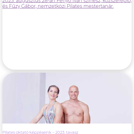
2023. augusztus 28-án Fenyő Iván színész, közszereplő,
és Fűzy Gábor, nemzetközi Pilates mestertanár.
Pilates oktató képzéseink – 2023. tavasz