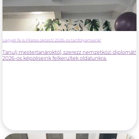
Legyél Te is Pilates oktató! 2026-os tanfolyamaink!
Tanulj mestertanároktól, szerezz nemzetközi diplomát!
2026-os képzéseink felkerültek oldalunkra.