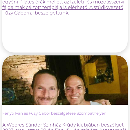
egyéni Pilates órák mellett az ízületi- és mozgásszervi
fájdalmak célzott terápiája is elérhető. A stúdióvezető
Fűzy Gáborral beszélgettünk.
Fenyő Iván és Fűzy Gábor beszélgetése Szombathelyen
A Weöres Sándor Színház Krúdy klubjában beszélget