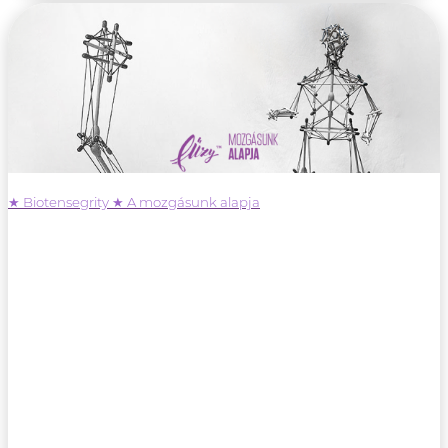
★ Biotensegrity ★ A mozgásunk alapja