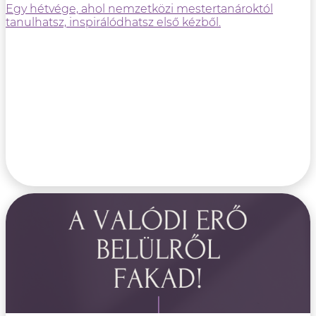
Egy hétvége, ahol nemzetközi mestertanároktól
tanulhatsz, inspirálódhatsz első kézből.