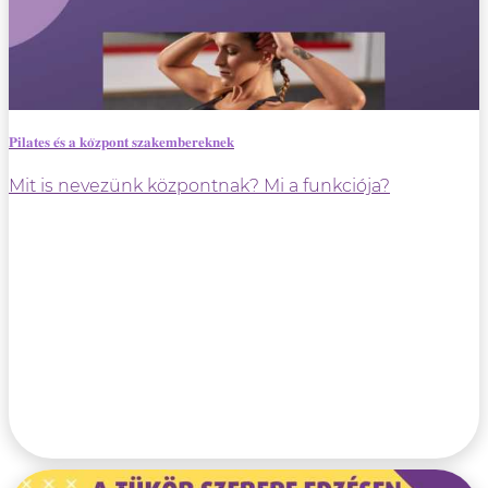
𝐏𝐢𝐥𝐚𝐭𝐞𝐬 𝐞́𝐬 𝐚 𝐤𝐨̈𝐳𝐩𝐨𝐧𝐭 𝐬𝐳𝐚𝐤𝐞𝐦𝐛𝐞𝐫𝐞𝐤𝐧𝐞𝐤
Mit is nevezünk központnak? Mi a funkciója?