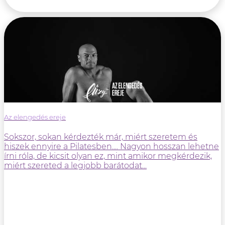
Az elengedés ereje
Sokszor, sokan kérdezték már, miért szeretem és
hiszek ennyire a Pilatesben.... Nagyon hosszan lehetne
írni róla, de kicsit olyan ez, mint amikor megkérdezik,
miért szereted a legjobb barátodat...