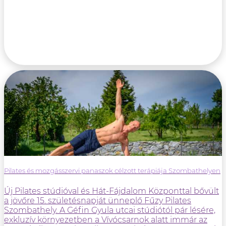
Pilates és mozgásszervi panaszok célzott terápiája Szombathelyen
Új Pilates stúdióval és Hát-Fájdalom Központtal bővült
a jövőre 15. születésnapját ünneplő Fűzy Pilates
Szombathely. A Géfin Gyula utcai stúdiótól pár lésére,
exkluzív környezetben a Vívócsarnok alatt immár az