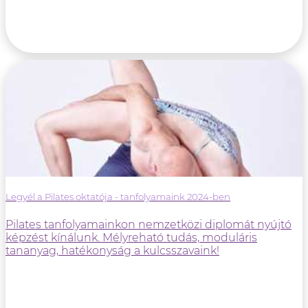
Legyél a Pilates oktatója - tanfolyamaink 2024-ben
Pilates tanfolyamainkon nemzetközi diplomát nyújtó
képzést kínálunk. Mélyreható tudás, moduláris
tananyag, hatékonyság a kulcsszavaink!