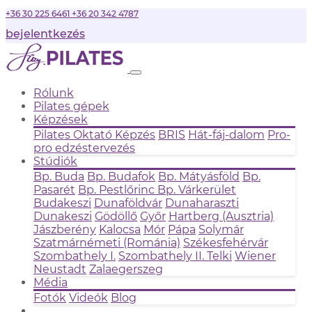
+36 30 225 6461
+36 20 342 4787
bejelentkezés
Rólunk
Pilates gépek
Képzések
Pilates Oktató Képzés
BRIS
Hát-fáj-dalom
Pro-
pro edzéstervezés
Stúdiók
Bp. Buda
Bp. Budafok
Bp. Mátyásföld
Bp.
Pasarét
Bp. Pestlőrinc
Bp. Várkerület
Budakeszi
Dunaföldvár
Dunaharaszti
Dunakeszi
Gödöllő
Győr
Hartberg (Ausztria)
Jászberény
Kalocsa
Mór
Pápa
Solymár
Szatmárnémeti (Románia)
Székesfehérvár
Szombathely I.
Szombathely II.
Telki
Wiener
Neustadt
Zalaegerszeg
Média
Fotók
Videók
Blog