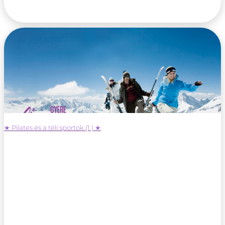
★ Pilates és a téli sportok (1.) ★