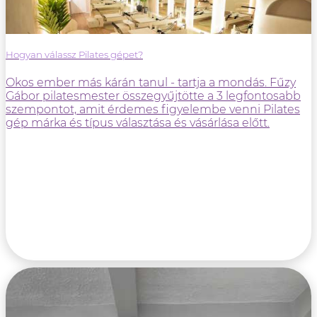
Hogyan válassz Pilates gépet?
Okos ember más kárán tanul - tartja a mondás. Fűzy
Gábor pilatesmester összegyűjtötte a 3 legfontosabb
szempontot, amit érdemes figyelembe venni Pilates
gép márka és típus választása és vásárlása előtt.