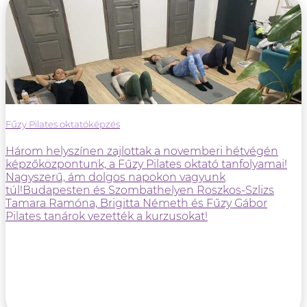
Fűzy Pilates oktatóképzés
Három helyszínen zajlottak a novemberi hétvégén
képzőközpontunk, a Fűzy Pilates oktató tanfolyamai!
Nagyszerű, ám dolgos napokon vagyunk
túl!Budapesten és Szombathelyen Roszkos-Szlizs
Tamara Ramóna, Brigitta Németh és Fűzy Gábor
Pilates tanárok vezették a kurzusokat!