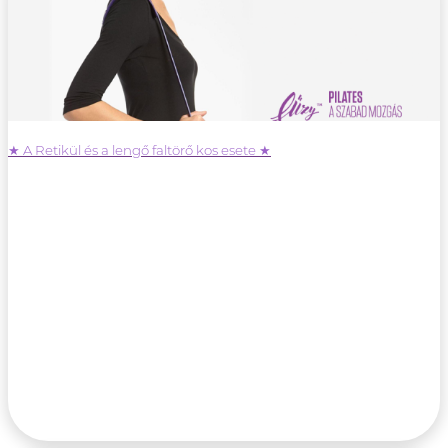
★ A Retikül és a lengő faltörő kos esete ★