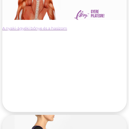
A nyaki-ágyéki bőnye és a hasizom