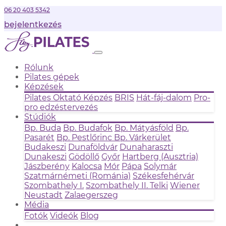
06 20 403 5342
bejelentkezés
Rólunk
Pilates gépek
Képzések
Pilates Oktató Képzés
BRIS
Hát-fáj-dalom
Pro-
pro edzéstervezés
Stúdiók
Bp. Buda
Bp. Budafok
Bp. Mátyásföld
Bp.
Pasarét
Bp. Pestlőrinc
Bp. Várkerület
Budakeszi
Dunaföldvár
Dunaharaszti
Dunakeszi
Gödöllő
Győr
Hartberg (Ausztria)
Jászberény
Kalocsa
Mór
Pápa
Solymár
Szatmárnémeti (Románia)
Székesfehérvár
Szombathely I.
Szombathely II.
Telki
Wiener
Neustadt
Zalaegerszeg
Média
Fotók
Videók
Blog