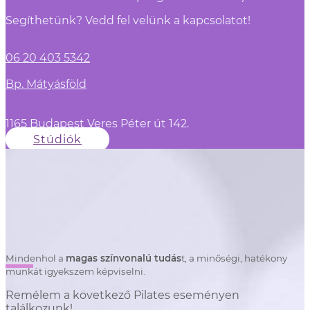
Segíthetünk? Vedd fel velünk a kapcsolatot!
06 20 403 5342
Bp. Mátyásföld
1165 Budapest Veres Péter út 142.
Stúdiók
Mindenhol a
magas színvonalú tudás
t, a minőségi, hatékony
munkát igyekszem képviselni.
Remélem a következő Pilates eseményen
találkozunk!