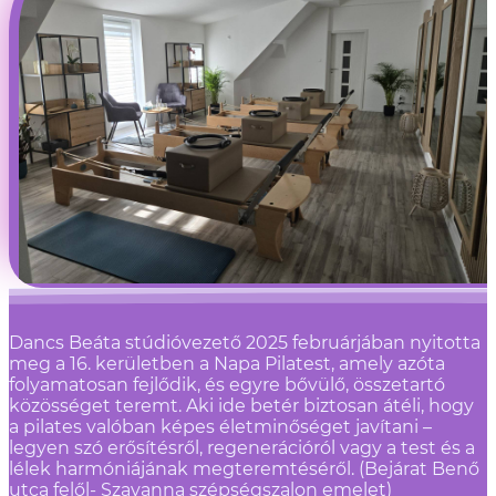
Dancs Beáta stúdióvezető 2025 februárjában nyitotta
meg a 16. kerületben a Napa Pilatest, amely azóta
folyamatosan fejlődik, és egyre bővülő, összetartó
közösséget teremt. Aki ide betér biztosan átéli, hogy
a pilates valóban képes életminőséget javítani –
legyen szó erősítésről, regenerációról vagy a test és a
lélek harmóniájának megteremtéséről. (Bejárat Benő
utca felől- Szavanna szépségszalon emelet)