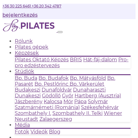
+36 30 225 6461
+36 20 342 4787
bejelentkezés
Rólunk
Pilates gépek
Képzések
Pilates Oktató Képzés
BRIS
Hát-fáj-dalom
Pro-
pro edzéstervezés
Stúdiók
Bp. Buda
Bp. Budafok
Bp. Mátyásföld
Bp.
Pasarét
Bp. Pestlőrinc
Bp. Várkerület
Budakeszi
Dunaföldvár
Dunaharaszti
Dunakeszi
Gödöllő
Győr
Hartberg (Ausztria)
Jászberény
Kalocsa
Mór
Pápa
Solymár
Szatmárnémeti (Románia)
Székesfehérvár
Szombathely I.
Szombathely II.
Telki
Wiener
Neustadt
Zalaegerszeg
Média
Fotók
Videók
Blog