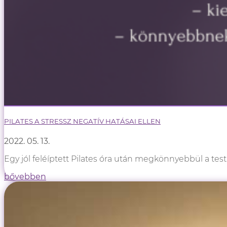
PILATES A STRESSZ NEGATÍV HATÁSAI ELLEN
2022. 05. 13.
Egy jól feléíptett Pilates óra után megkönnyebbül a test
bővebben