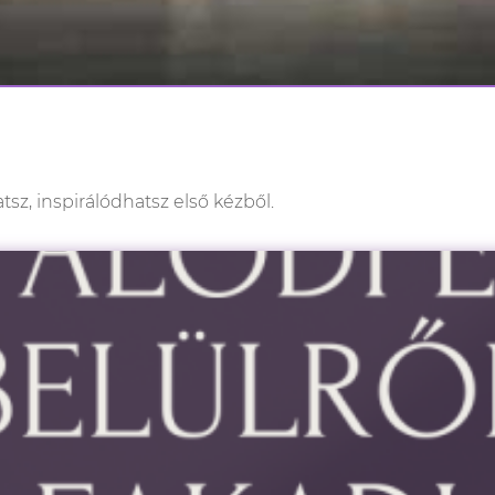
z, inspirálódhatsz első kézből.