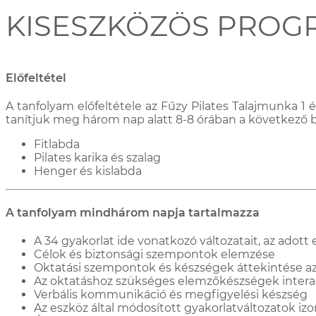
KISESZKÖZÖS PROG
Előfeltétel
A tanfolyam előfeltétele az Fűzy Pilates Talajmunka 1
tanítjuk meg három nap alatt 8-8 órában a következő 
Fitlabda
Pilates karika és szalag
Henger és kislabda
A tanfolyam mindhárom napja tartalmazza
A 34 gyakorlat ide vonatkozó változatait, az adot
Célok és biztonsági szempontok elemzése
Oktatási szempontok és készségek áttekintése a
Az oktatáshoz szükséges elemzőkészségek interak
Verbális kommunikáció és megfigyelési készség
Az eszköz által módosított gyakorlatváltozatok i