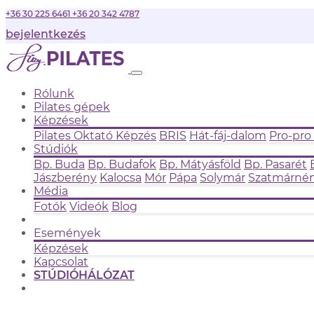
+36 30 225 6461
+36 20 342 4787
bejelentkezés
Rólunk
Pilates gépek
Képzések
Pilates Oktató Képzés
BRIS
Hát-fáj-dalom
Pro-pro
Stúdiók
Bp. Buda
Bp. Budafok
Bp. Mátyásföld
Bp. Pasarét
Jászberény
Kalocsa
Mór
Pápa
Solymár
Szatmárném
Média
Fotók
Videók
Blog
Események
Képzések
Kapcsolat
STÚDIÓHÁLÓZAT