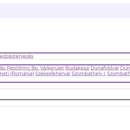
 edzéstervezés
Bp. Pestlőrinc
Bp. Várkerület
Budakeszi
Dunaföldvár
Dun
eti (Románia)
Székesfehérvár
Szombathely I.
Szombathe