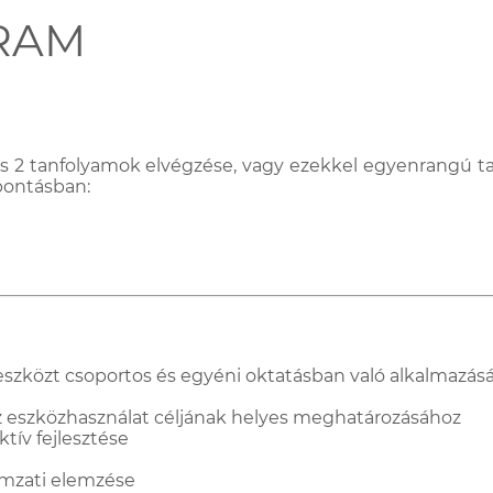
RAM
 és 2 tanfolyamok elvégzése, vagy ezekkel egyenrangú ta
bontásban:
t eszközt csoportos és egyéni oktatásban való alkalmazás
z eszközhasználat céljának helyes meghatározásához
tív fejlesztése
zomzati elemzése