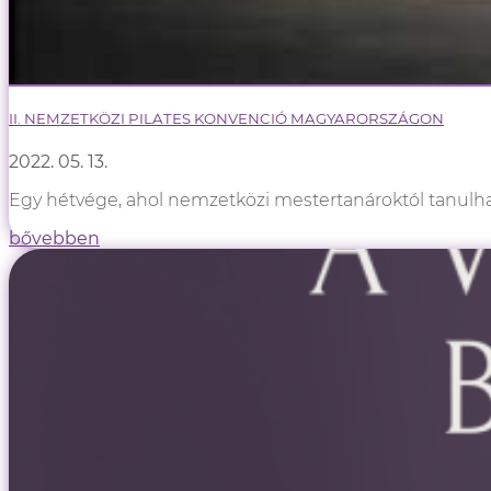
II. NEMZETKÖZI PILATES KONVENCIÓ MAGYARORSZÁGON
2022. 05. 13.
Egy hétvége, ahol nemzetközi mestertanároktól tanulhats
bővebben