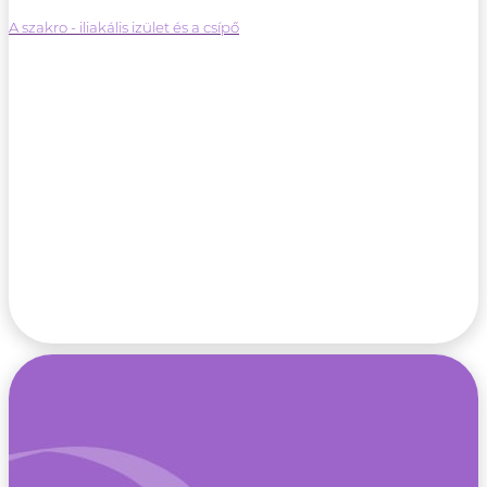
A szakro - iliakális izület és a csípő