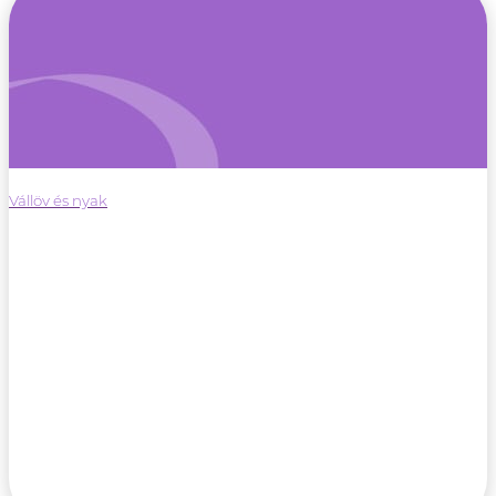
Vállöv és nyak