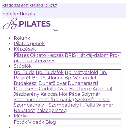
+36 30 225 6461
+36 20 342 4787
bejelentkezés
Rólunk
Pilates gépek
Képzések
Pilates Oktató Képzés
BRIS
Hát-fáj-dalom
Pro-
pro edzéstervezés
Stúdiók
Bp. Buda
Bp. Budafok
Bp. Mátyásföld
Bp.
Pasarét
Bp. Pestlőrinc
Bp. Várkerület
Budakeszi
Dunaföldvár
Dunaharaszti
Dunakeszi
Gödöllő
Győr
Hartberg (Ausztria)
Jászberény
Kalocsa
Mór
Pápa
Solymár
Szatmárnémeti (Románia)
Székesfehérvár
Szombathely I.
Szombathely II.
Telki
Wiener
Neustadt
Zalaegerszeg
Média
Fotók
Videók
Blog