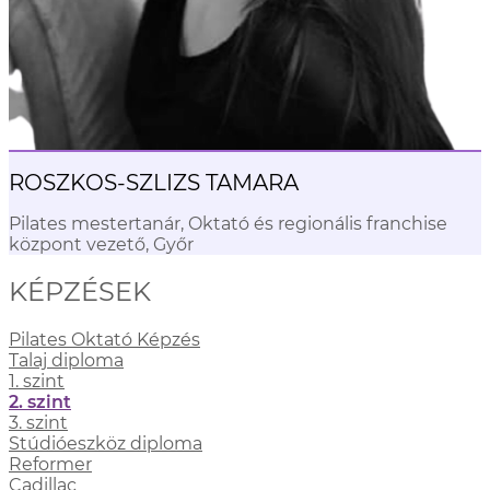
ROSZKOS-SZLIZS TAMARA
Pilates mestertanár, Oktató és regionális franchise
központ vezető, Győr
KÉPZÉSEK
Pilates Oktató Képzés
Talaj diploma
1. szint
2. szint
3. szint
Stúdióeszköz diploma
Reformer
Cadillac