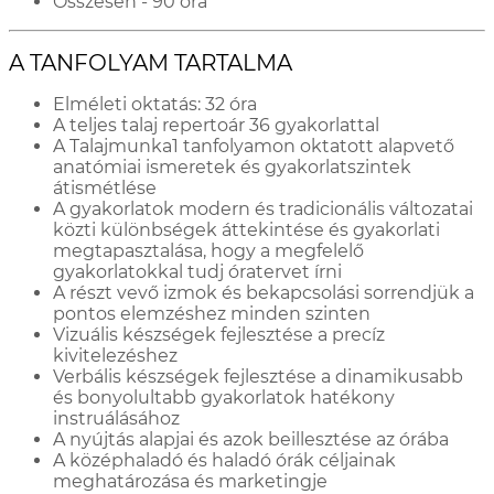
Összesen - 90 óra
A TANFOLYAM TARTALMA
Elméleti oktatás: 32 óra
A teljes talaj repertoár 36 gyakorlattal
A Talajmunka1 tanfolyamon oktatott alapvető
anatómiai ismeretek és gyakorlatszintek
átismétlése
A gyakorlatok modern és tradicionális változatai
közti különbségek áttekintése és gyakorlati
megtapasztalása, hogy a megfelelő
gyakorlatokkal tudj óratervet írni
A részt vevő izmok és bekapcsolási sorrendjük a
pontos elemzéshez minden szinten
Vizuális készségek fejlesztése a precíz
kivitelezéshez
Verbális készségek fejlesztése a dinamikusabb
és bonyolultabb gyakorlatok hatékony
instruálásához
A nyújtás alapjai és azok beillesztése az órába
A középhaladó és haladó órák céljainak
meghatározása és marketingje