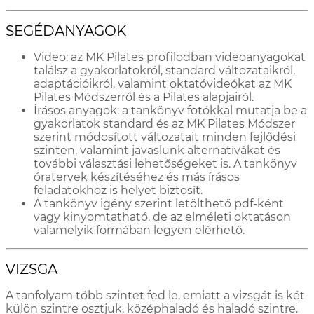
SEGÉDANYAGOK
Video: az MK Pilates profilodban videoanyagokat
találsz a gyakorlatokról, standard változataikról,
adaptációikról, valamint oktatóvideókat az MK
Pilates Módszerről és a Pilates alapjairól.
Írásos anyagok: a tankönyv fotókkal mutatja be a
gyakorlatok standard és az MK Pilates Módszer
szerint módosított változatait minden fejlődési
szinten, valamint javaslunk alternatívákat és
további választási lehetőségeket is. A tankönyv
óratervek készítéséhez és más írásos
feladatokhoz is helyet biztosít.
A tankönyv igény szerint letölthető pdf-ként
vagy kinyomtatható, de az elméleti oktatáson
valamelyik formában legyen elérhető.
VIZSGA
A tanfolyam több szintet fed le, emiatt a vizsgát is két
külön szintre osztjuk, középhaladó és haladó szintre.