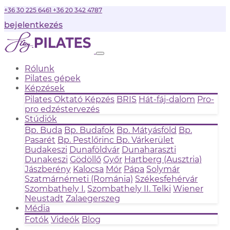
+36 30 225 6461
+36 20 342 4787
bejelentkezés
Rólunk
Pilates gépek
Képzések
Pilates Oktató Képzés
BRIS
Hát-fáj-dalom
Pro-
pro edzéstervezés
Stúdiók
Bp. Buda
Bp. Budafok
Bp. Mátyásföld
Bp.
Pasarét
Bp. Pestlőrinc
Bp. Várkerület
Budakeszi
Dunaföldvár
Dunaharaszti
Dunakeszi
Gödöllő
Győr
Hartberg (Ausztria)
Jászberény
Kalocsa
Mór
Pápa
Solymár
Szatmárnémeti (Románia)
Székesfehérvár
Szombathely I.
Szombathely II.
Telki
Wiener
Neustadt
Zalaegerszeg
Média
Fotók
Videók
Blog