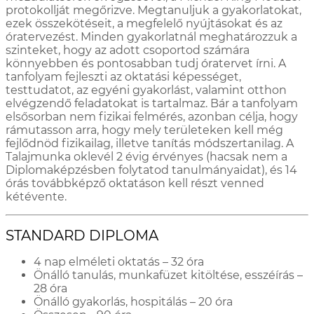
protokollját megőrizve. Megtanuljuk a gyakorlatokat,
ezek összekötéseit, a megfelelő nyújtásokat és az
óratervezést. Minden gyakorlatnál meghatározzuk a
szinteket, hogy az adott csoportod számára
könnyebben és pontosabban tudj óratervet írni. A
tanfolyam fejleszti az oktatási képességet,
testtudatot, az egyéni gyakorlást, valamint otthon
elvégzendő feladatokat is tartalmaz. Bár a tanfolyam
elsősorban nem fizikai felmérés, azonban célja, hogy
rámutasson arra, hogy mely területeken kell még
fejlődnöd fizikailag, illetve tanítás módszertanilag. A
Talajmunka oklevél 2 évig érvényes (hacsak nem a
Diplomaképzésben folytatod tanulmányaidat), és 14
órás továbbképző oktatáson kell részt venned
kétévente.
STANDARD DIPLOMA
4 nap elméleti oktatás – 32 óra
Önálló tanulás, munkafüzet kitöltése, esszéírás –
28 óra
Önálló gyakorlás, hospitálás – 20 óra