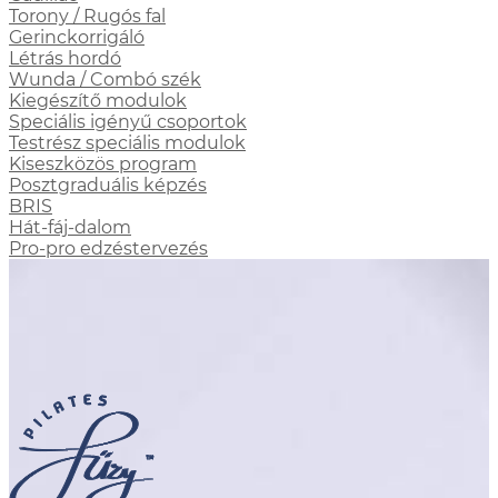
Torony / Rugós fal
Gerinckorrigáló
Létrás hordó
Wunda / Combó szék
Kiegészítő modulok
Speciális igényű csoportok
Testrész speciális modulok
Kiseszközös program
Posztgraduális képzés
BRIS
Hát-fáj-dalom
Pro-pro edzéstervezés