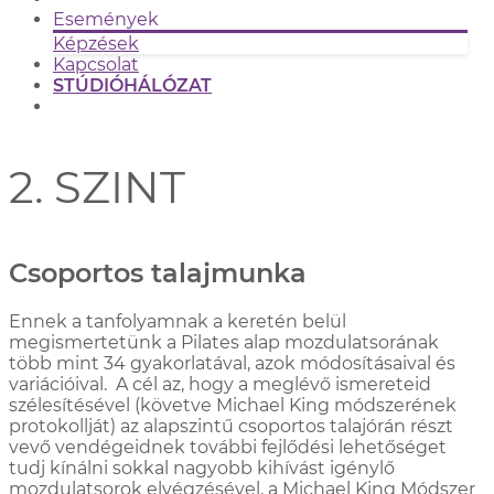
Események
Képzések
Kapcsolat
STÚDIÓHÁLÓZAT
2. SZINT
Csoportos talajmunka
Ennek a tanfolyamnak a keretén belül
megismertetünk a Pilates alap mozdulatsorának
több mint 34 gyakorlatával, azok módosításaival és
variációival. A cél az, hogy a meglévő ismereteid
szélesítésével (követve Michael King módszerének
protokollját) az alapszintű csoportos talajórán részt
vevő vendégeidnek további fejlődési lehetőséget
tudj kínálni sokkal nagyobb kihívást igénylő
mozdulatsorok elvégzésével, a Michael King Módszer